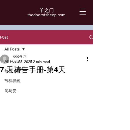
羊之门
​thedoorofsheep.com
Post
All Posts
圣经学习
All Posts
Jul 28, 2025
2 min read
7 天祷告手册-第4天
每日读经
节律操练
问与安