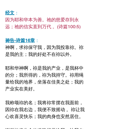
经文
：
因为耶和华本为善。祂的慈爱存到永
远；祂的信实直到万代 。(诗篇100:5)
祷告-诗篇16章
：
神啊，求祢保守我，因为我投靠
祢
。
祢
是我的主；我的好处不在祢以外。
耶和华神啊，祢是我的产业，是我杯中
的分；我所得的，祢为我持守。祢用绳
量给我的地界，坐落在佳美之处；我的
产业实在美好。
我称颂祢的名；我将祢常摆在我面前，
因祢在我右边，我便不致摇动 。祢让我
心欢喜灵快乐；我的肉身也安然居住。