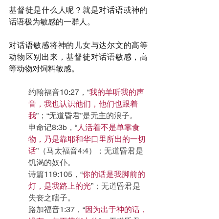
基督徒是什么人呢？就是对话语或神的
话语极为敏感的一群人。
对话语敏感将神的儿女与达尔文的高等
动物区别出来，基督徒对话语敏感，高
等动物对饲料敏感。
约翰福音10:27，“
我的羊听我的声
音，我也认识他们，他们也跟着
我
”；“无道昏君”是无主的浪子。
申命记8:3b，“
人活着不是单靠食
物，乃是靠耶和华口里所出的一切
话
”（马太福音4:4）；无道昏君是
饥渴的奴仆。
诗篇119:105，“
你的话是我脚前的
灯，是我路上的光
”；无道昏君是
失丧之瞎子。
路加福音1:37，“
因为出于神的话，