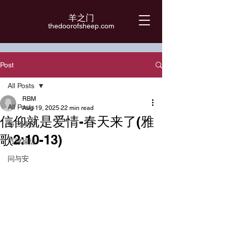
羊之门
​thedoorofsheep.com
Post
All Posts
RBM
All Posts
Aug 19, 2025
22 min read
信仰就是爱情-春天来了(雅
每日读经
歌2:10-13)
节律操练
问与安