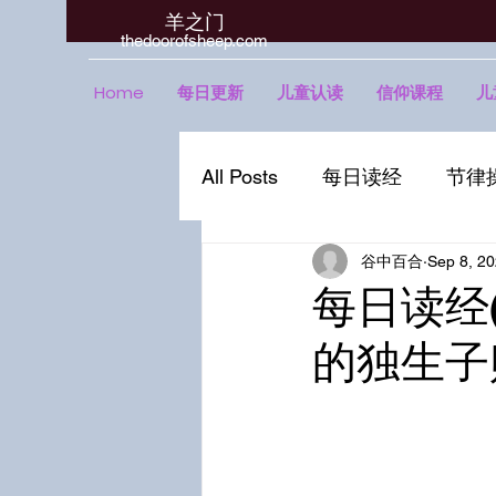
羊之门
​thedoorofsheep.com
Home
每日更新
儿童认读
信仰课程
儿
All Posts
每日读经
节律
谷中百合
Sep 8, 2
每日读经(
的独生子