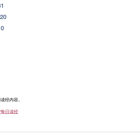
31
20
10
1
的读经内容。
om/每日读经