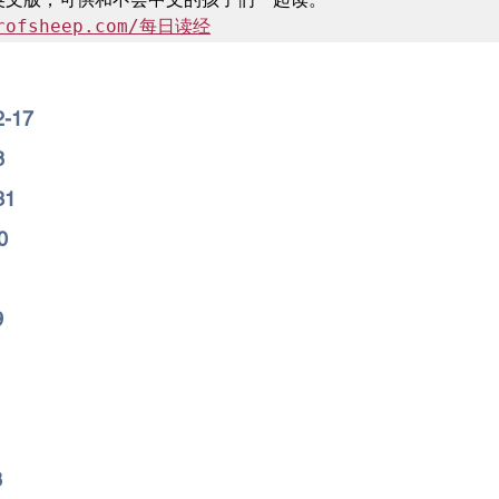
orofsheep.com/每日读经
2-17
8
31
0
9
8