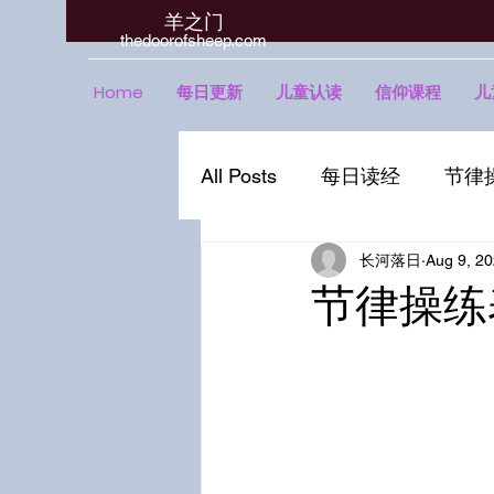
羊之门
​thedoorofsheep.com
Home
每日更新
儿童认读
信仰课程
儿
All Posts
每日读经
节律
长河落日
Aug 9, 2
节律操练