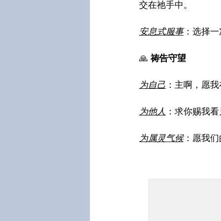
交在祂手中。
安息式服事
：选择一
🙏
 祷告守望
为自己
：主啊，愿我
为他人
：求你赐我看
为属灵气候
：愿我们