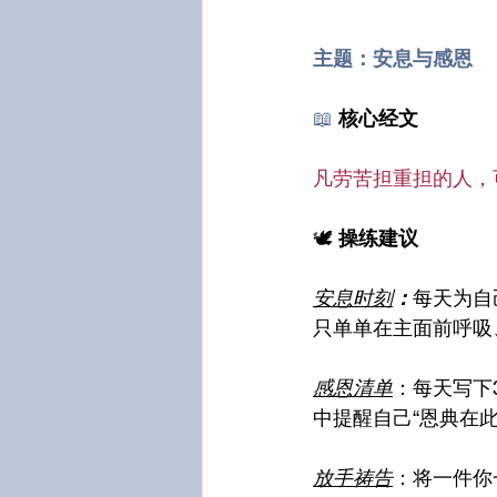
主题：安息与感恩
📖
核心经文
凡劳苦担重担的人，
🕊️
 操练建议
安息时刻
：
每天为自
只单单在主面前呼吸
感恩清单
：每天写下
中提醒自己“恩典在此
放手祷告
：将一件你