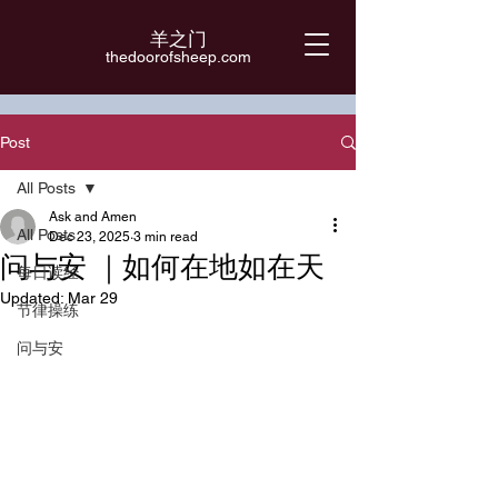
羊之门
​thedoorofsheep.com
Post
All Posts
Ask and Amen
All Posts
Dec 23, 2025
3 min read
问与安 ｜如何在地如在天
每日读经
Updated:
Mar 29
节律操练
问与安