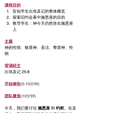
课程目的
告知学生出埃及记的整体概览
探索旧约会幕中施恩座的目的
教导学生：神今天仍然坐在施恩座
上
主题
神的性情、敬畏神、圣洁、尊荣神、怜
悯
背诵经文
出埃及记 25:8
开始祷告
(5-10分钟)
团队建造
(10分钟)
今天，我们要讨论 
施恩座
 和 
约柜
。在圣