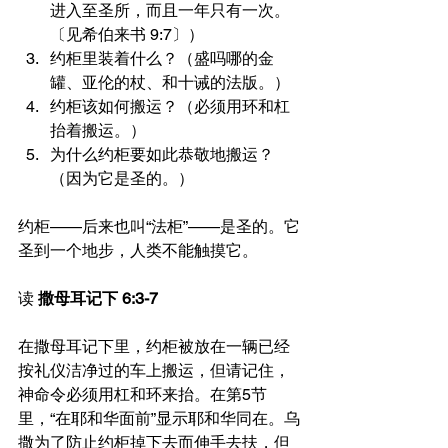
进入至圣所，而且一年只有一次。
〔见希伯来书 9:7〕）
约柜里装着什么？（盛吗哪的金
罐、亚伦的杖、和十诫的法版。）
约柜该如何搬运？（必须用环和杠
抬着搬运。）
为什么约柜要如此恭敬地搬运？
（因为它是圣的。）
约柜——后来也叫“法柜”——是圣的。它
圣到一个地步，人类不能触摸它。
读 
撒母耳记下 6:3-7
在撒母耳记下里，约柜被放在一辆已经
按礼仪洁净过的车上搬运，但请记住，
神命令必须用杠和环来抬。在第5节
里，“在耶和华面前”显示耶和华同在。乌
撒为了防止约柜掉下去而伸手去扶，但