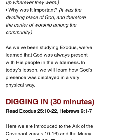
up wherever they were.)
• Why was it important?
 (It was the 
dwelling place of God, and therefore 
the center of worship among the 
community.)
As we’ve been studying Exodus, we’ve 
learned that God was always present 
with His people in the wilderness. In 
today’s lesson, we will learn how God’s 
presence was displayed in a very 
physical way.
DIGGING IN (30 minutes)
Read Exodus 25:10-22, Hebrews 9:1-7
Here we are introduced to the Ark of the 
Covenant verses 10-16) and the Mercy 