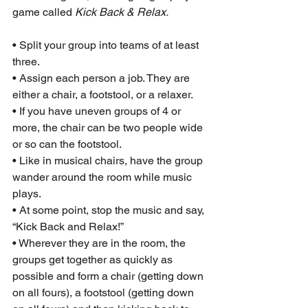
game called 
Kick Back & Relax.
• Split your group into teams of at least 
three.
• Assign each person a job. They are 
either a chair, a footstool, or a relaxer.
• If you have uneven groups of 4 or 
more, the chair can be two people wide 
or so can the footstool.
• Like in musical chairs, have the group 
wander around the room while music 
plays.
• At some point, stop the music and say, 
“Kick Back and Relax!”
• Wherever they are in the room, the 
groups get together as quickly as 
possible and form a chair (getting down 
on all fours), a footstool (getting down 