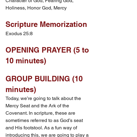
Character of God, Fearing God, 
Holiness, Honor God, Mercy
Scripture Memorization
Exodus 25:8
OPENING PRAYER (5 to 
10 minutes)
GROUP BUILDING (10 
minutes)
Today, we’re going to talk about the 
Mercy Seat and the Ark of the 
Covenant. In scripture, these are 
sometimes referred to as God’s seat 
and His footstool. As a fun way of 
introducing this, we are going to play a 