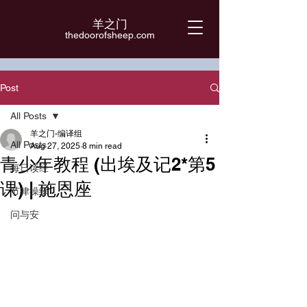
羊之门
​thedoorofsheep.com
Post
All Posts
羊之门-编译组
All Posts
Aug 27, 2025
8 min read
青少年教程 (出埃及记2*第5
每日读经
课) | 施恩座
节律操练
问与安