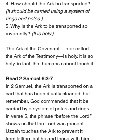
4. How should the Ark be transported? 
(It should be carried using a system of 
rings and poles.)
5. Why is the Ark to be transported so 
reverently?
 (It is holy.)
The Ark of the Covenant—later called 
the Ark of the Testimony—is holy. It is so 
holy, in fact, that humans cannot touch it.
Read
 2 Samuel 6:3-7
In 2 Samuel, the Ark is transported on a 
cart that has been ritually cleaned, but 
remember, God commanded that it be 
carried by a system of poles and rings. 
In verse 5, the phrase “before the Lord,” 
shows us that the Lord was present. 
Uzzah touches the Ark to prevent it 
from falling, but he and those with him 