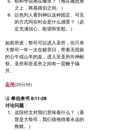
耶和华说祂在哪里？（祂在施恩座
之上，两基路伯之间。）
以色列人看到神以这种固定、可见
的方式同在时会是什么感受？（必
定充满信心、盼望和安慰。）
如前所述，祭司可以进入圣所，但只有
大祭司一年一次在赎罪日，带着无瑕疵
的公牛或山羊的血，进入至圣所向神献
祭。圣所和至圣所之间有一层幔子隔
开。
应用
(20分钟)
读 
希伯来书 9:11-28
讨论问题
：
这段经文对我们意味着什么？（基
督是大祭司，我们借祂得着永远的
救赎。）