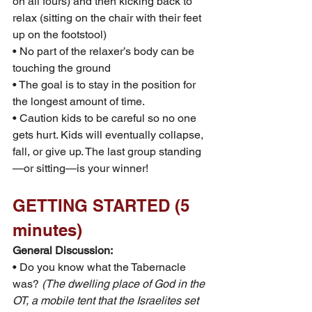
on all fours) and then kicking back to 
relax (sitting on the chair with their feet 
up on the footstool)
• No part of the relaxer’s body can be 
touching the ground
• The goal is to stay in the position for 
the longest amount of time.
• Caution kids to be careful so no one 
gets hurt. Kids will eventually collapse, 
fall, or give up. The last group standing
—or sitting—is your winner!
GETTING STARTED (5 
minutes)
General Discussion:
• Do you know what the Tabernacle 
was?
 (The dwelling place of God in the 
OT, a mobile tent that the Israelites set 