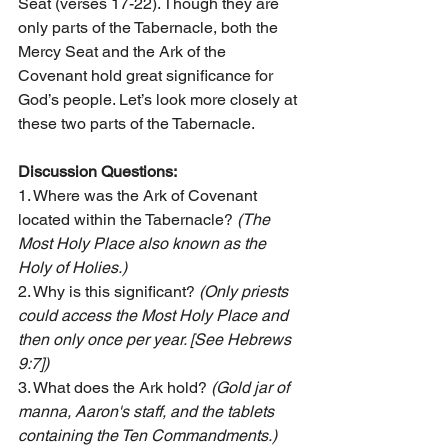
Seat (verses 17-22). Though they are 
only parts of the Tabernacle, both the 
Mercy Seat and the Ark of the 
Covenant hold great significance for 
God’s people. Let’s look more closely at 
these two parts of the Tabernacle.
Discussion Questions:
1. Where was the Ark of Covenant 
located within the Tabernacle?
 (The 
Most Holy Place also known as the 
Holy of Holies.)
2. Why is this significant? 
(Only priests 
could access the Most Holy Place and 
then only once per year. [See Hebrews 
9:7])
3. What does the Ark hold?
 (Gold jar of 
manna, Aaron's staff, and the tablets 
containing the Ten Commandments.)