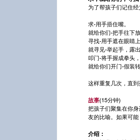
为了帮孩子们记住经
求-用手捂住嘴。
就给你们-把手往下
寻找-用手遮在眼睛
就寻见-举起手，露
叩门-将手握成拳头
就给你们开门-假装
这样重复几次，直到
故事
(15分钟)
把孩子们聚集在你身
友的比喻。如果可能
介绍：