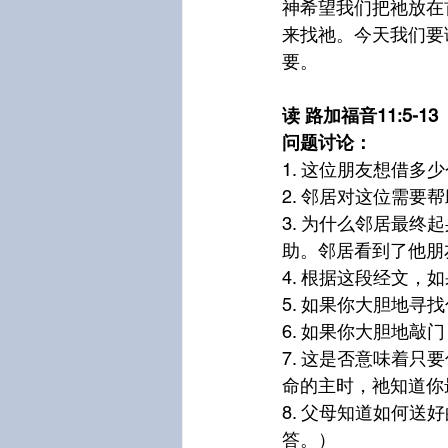
神希望我们把祂放在
来找祂。今天我们要
要。
读 路加福音11:5-13
问题讨论：
1. 这位朋友想借多
2. 邻居对这位需要
3. 为什么邻居最
助。邻居看到了他朋
4. 根据这段经文，
5. 如果你大胆地寻
6. 如果你大胆地敲
7. 这是否意味着
命的主时，祂知道你
8. 父母知道如何
答。）