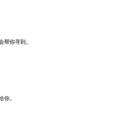
老师：你寻找时，神会帮你寻到。	
给你。