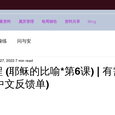
童资料
属灵管理
每周祷告
资料共享
Blog
操练
问与安
27, 2022
7 min read
程 (耶稣的比喻*第6课) | 
中文反馈单)