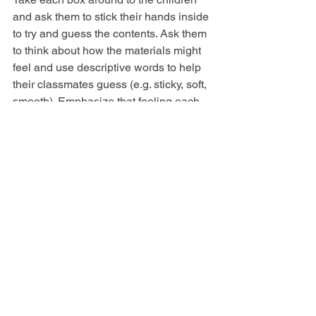
and ask them to stick their hands inside 
to try and guess the contents. Ask them 
to think about how the materials might 
feel and use descriptive words to help 
their classmates guess (e.g. sticky, soft, 
smooth). Emphasize that feeling each 
material gives clues about what is 
inside the box. Lastly, reveal the 
contents of each box.
Application:
What clues do we give 
others about Jesus (love, kindness, 
help, etc.)? The Bible tells us that 
believing in Jesus means He lives 
inside of us through the Holy Spirit. So, 
if Jesus lives inside of us, then others 
should be able to guess that we believe 
in Him by the way we act.