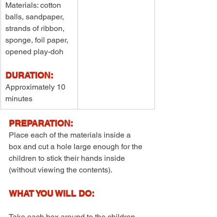
Materials: cotton 
balls, sandpaper, 
strands of ribbon, 
sponge, foil paper, 
opened play-doh
DURATION:
Approximately 10 
minutes
PREPARATION:
Place each of the materials inside a 
box and cut a hole large enough for the 
children to stick their hands inside 
(without viewing the contents).
WHAT YOU WILL DO:
Take each box around to the children 