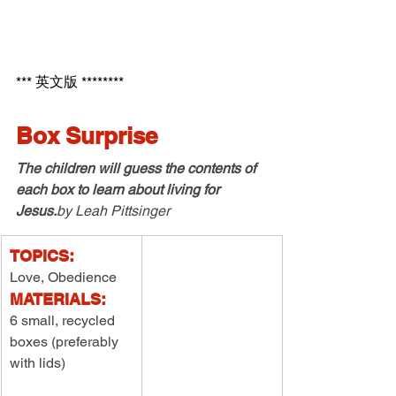
*** 英文版 ********
Box Surprise
The children will guess the contents of 
each box to learn about living for 
Jesus.
by
 Leah Pittsinger
TOPICS:
Love, Obedience
MATERIALS:
6 small, recycled 
boxes (preferably 
with lids)