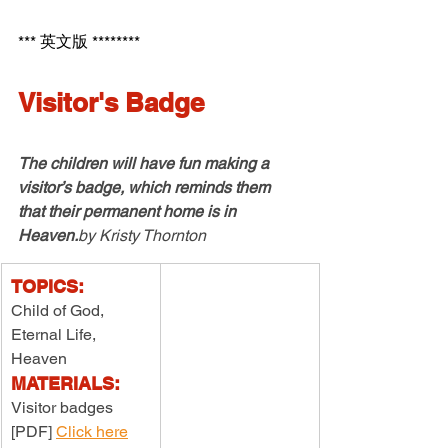
*** 英文版 ********
Visitor's Badge
The children will have fun making a 
visitor’s badge, which reminds them 
that their permanent home is in 
Heaven.
by
 Kristy Thornton
TOPICS:
Child of God, 
Eternal Life, 
Heaven
MATERIALS:
Visitor badges 
[PDF] 
Click here