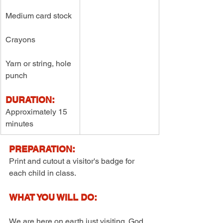
Medium card stock
Crayons
Yarn or string, hole 
punch
DURATION:
Approximately 15 
minutes
PREPARATION:
Print and cutout a visitor's badge for 
each child in class.
WHAT YOU WILL DO:
We are here on earth just visiting. God 