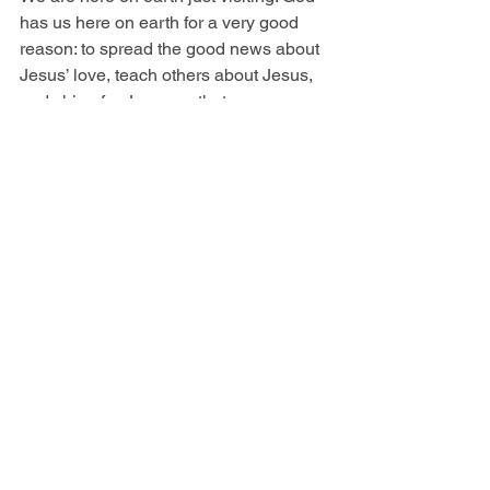
has us here on earth for a very good 
reason: to spread the good news about 
Jesus’ love, teach others about Jesus, 
and shine for Jesus so that we may 
lead others to Him. Our true forever 
home and citizenship is in Heaven. 
Let’s make a pretend visitor’s badge for 
here on earth since we know we are 
just visitors and our eternal home is in 
Heaven.
Draw a picture of yourself on the badge. 
Write your name on the line provided. 
Hole punch the top of the badge and tie 
a string through it.
——————