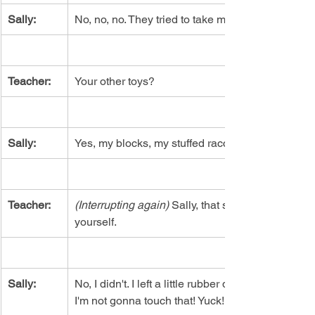
Sally:
No, no, no. They tried to take my other toys.
Teacher:
Your other toys?
Sally:
Yes, my blocks, my stuffed raccoon, my cars, my 
Teacher:
(Interrupting again) 
Sally, that sure is a lot of mys
yourself.
Sally:
No, I didn't. I left a little rubber ducky on the shelf
I'm not gonna touch that! Yuck!