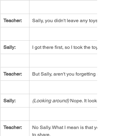
Teacher:
Sally, you didn't leave any toys for anyone else,
Sally:
I got there first, so I took the toys I wanted. The
Teacher:
But Sally, aren't you forgetting something?
Sally:
(Looking around) 
Nope. It looks like I got them all
Teacher:
No Sally. What I mean is that you're forgetting 
to share.