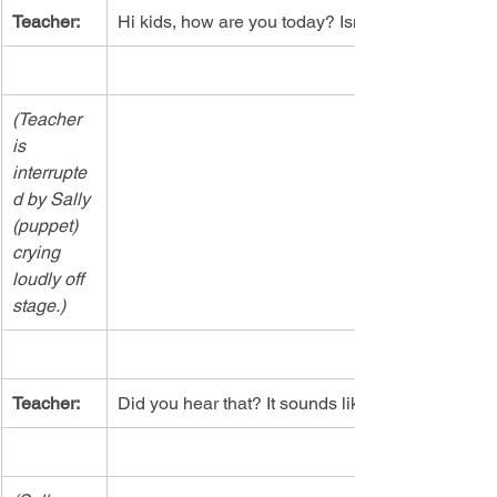
Teacher:
Hi kids, how are you today? Isn't it a great d—
(Teacher 
is 
interrupte
d by Sally 
(puppet) 
crying 
loudly off 
stage.)
Teacher:
Did you hear that? It sounds like someone crying