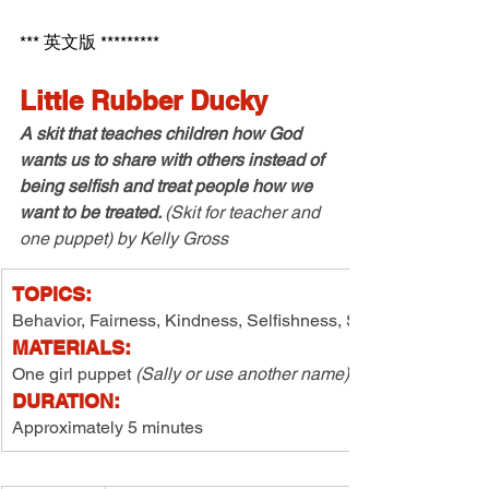
*** 英文版 *********
Little Rubber Ducky
A skit that teaches children how God 
wants us to share with others instead of 
being selfish and treat people how we 
want to be treated. 
(Skit for teacher and 
one puppet) by Kelly Gross
TOPICS:
Behavior, Fairness, Kindness, Selfishness, Sharing 
MATERIALS:
One girl puppet 
(Sally or use another name)
DURATION:
Approximately 5 minutes