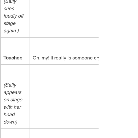
(Sally 
cries 
loudly off 
stage 
again.)
Teacher:
Oh, my! It really is someone crying!
(Sally 
appears 
on stage 
with her 
head 
down)