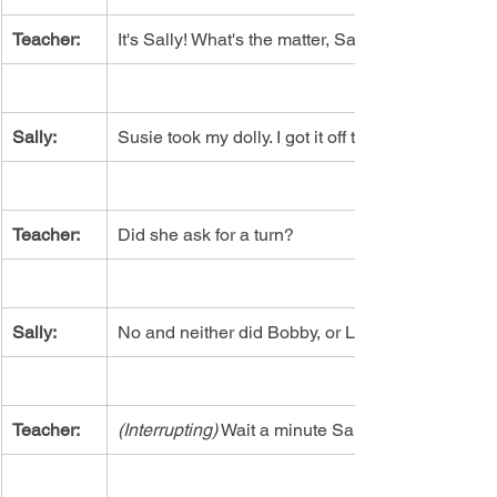
Teacher:
It's Sally! What's the matter, Sally?
Sally:
Susie took my dolly. I got it off the shelf first!
Teacher:
Did she ask for a turn?
Sally:
No and neither did Bobby, or Lucy, or Johnny, or Mo
Teacher:
(Interrupting)
 Wait a minute Sally. They all took y