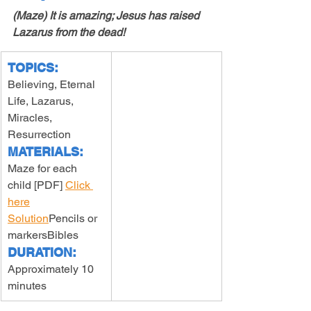
(Maze) It is amazing; Jesus has raised 
Lazarus from the dead!
TOPICS:
Believing, Eternal 
Life, Lazarus, 
Miracles, 
Resurrection
MATERIALS:
Maze for each 
child [PDF] 
Click 
here
Solution
Pencils or 
markersBibles
DURATION:
Approximately 10 
minutes