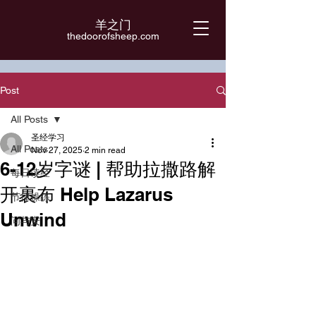
羊之门
​thedoorofsheep.com
Post
All Posts
圣经学习
All Posts
Nov 27, 2025
2 min read
6-12岁字谜 | 帮助拉撒路解
每日读经
开裹布 Help Lazarus
节律操练
Unwind
问与安