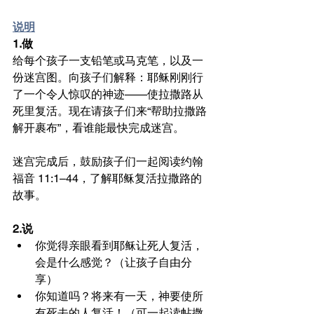
说明
1.做
给每个孩子一支铅笔或马克笔，以及一
份迷宫图。向孩子们解释：耶稣刚刚行
了一个令人惊叹的神迹——使拉撒路从
死里复活。现在请孩子们来“帮助拉撒路
解开裹布”，看谁能最快完成迷宫。
迷宫完成后，鼓励孩子们一起阅读约翰
福音 11:1–44，了解耶稣复活拉撒路的
故事。
2.说
你觉得亲眼看到耶稣让死人复活，
会是什么感觉？（让孩子自由分
享）
你知道吗？将来有一天，神要使所
有死去的人复活！（可一起读帖撒