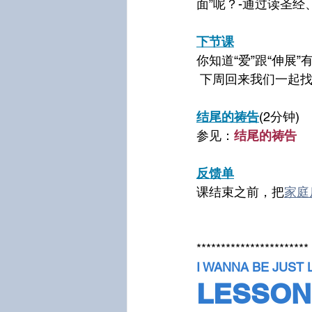
面”呢？-通过读圣
下节课
你知道“爱”跟“伸展
 下周回来我们一起
结尾的祷告
(2分钟)
参见：
结尾的祷告
反馈单
课结束之前，把
家庭
***********************
I WANNA BE JUST 
LESSON 