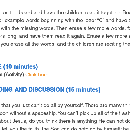
e on the board and have the children read it together. Be
or example words beginning with the letter “C” and have t
 with the missing words. Then erase a few more words, f
ers long, and have them read it again. Erase a few more a
 you erase all the words, and the children are reciting the
(10 minutes)
(Activity) 
Click here
ING AND DISCUSSION (15 minutes)
that you just can’t do all by yourself. There are many thi
moon without a spaceship. You can’t pick up all of the trash
 about Jesus, do you think there is anything He can not d
I tell you the truth, the Son can do nothing by himself; he