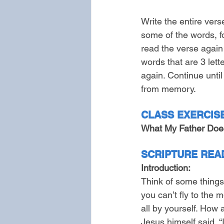
Write the entire vers
some of the words, f
read the verse again
words that are 3 lett
again. Continue until
from memory.
CLASS EXERCISE 
What My Father Does 
SCRIPTURE READ
Introduction:
Think of some things 
you can’t fly to the 
all by yourself. How
Jesus himself said, “