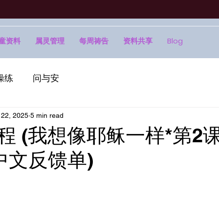
童资料
属灵管理
每周祷告
资料共享
Blog
操练
问与安
22, 2025
5 min read
教程 (我想像耶稣一样*第2课)
中文反馈单)