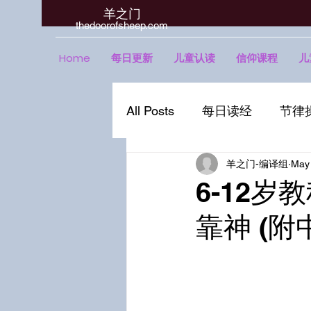
羊之门
​thedoorofsheep.com
Home
每日更新
儿童认读
信仰课程
儿
All Posts
每日读经
节律
羊之门-编译组
May 
6-12岁
靠神 (附