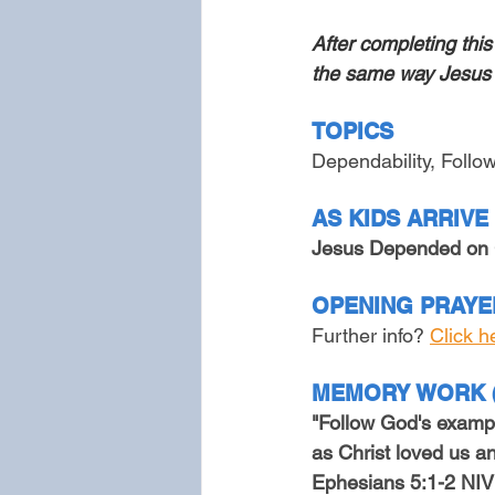
After completing thi
the same way Jesus 
TOPICS
Dependability, Follo
AS KIDS ARRIVE 
Jesus Depended on 
OPENING PRAYER
Further info? 
Click h
MEMORY WORK (1
"Follow God's example
as Christ loved us an
Ephesians 5:1-2 NIV