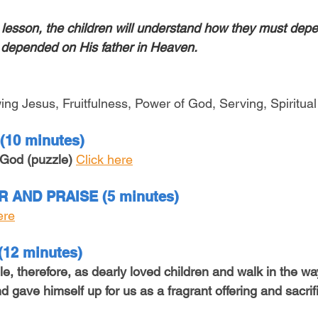
s lesson, the children will understand how they must dep
depended on His father in Heaven.
wing Jesus, Fruitfulness, Power of God, Serving, Spiritua
(10 minutes)
God (puzzle)
Click here
 AND PRAISE (5 minutes)
ere
2 minutes)
, therefore, as dearly loved children and walk in the way 
d gave himself up for us as a fragrant offering and sacrif