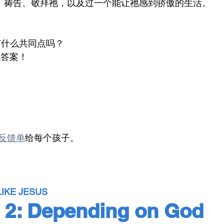
经、祷告、敬拜祂，以及过一个能让祂感到骄傲的生活。
”有什么共同点吗？
找答案！
反馈单
给每个孩子。
LIKE JESUS
2: Depending on God