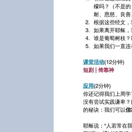
檬吗？（不是的
耐、恩慈、良善
根据这些经文，
如果离开耶稣，
谁是葡萄树枝？
如果我们一直连
课堂活动
(12分钟)
短剧 | 倚靠神
应用
(2分钟)
你还记得我们上周学
没有尝试实践谦卑？
的秘诀：我们可以
信
耶稣说：“人若常在