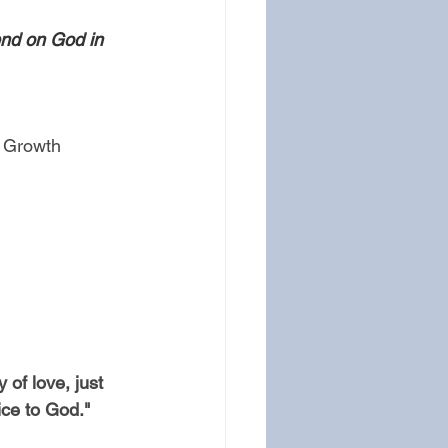
end on God in 
l Growth
of love, just 
ice to God." 