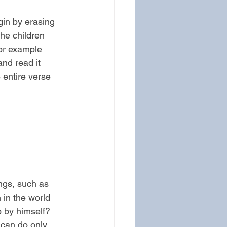
gin by erasing 
he children 
or example 
nd read it 
 entire verse 
ngs, such as 
 in the world 
o by himself?
 can do only 