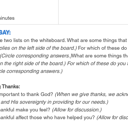
inutes
SAY:
 two lists on the whiteboard. What are some things that
plies on the left side of the board.)
 For which of these do
(Circle corresponding answers.)
What are some things th
on the right side of the board.) For which of these do you
cle corresponding answers.)
g Thanks:
 important to thank God? 
(When we give thanks, we ackn
d His sovereignty in providing for our needs.)
ankful make you feel? 
(Allow for discussion.)
ankful affect those who have helped you? 
(Allow for dis