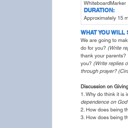
WhiteboardMarker
DURATION:
Approximately 15 m
WHAT YOU WILL 
We are going to make
do for you? 
(Write re
thank your parents? 
you?
 (Write replies 
through prayer? (Cir
Discussion on Givin
1. Why do think it is
dependence on God an
2. How does being th
3. How does being th