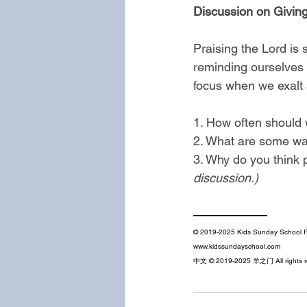
Discussion on Giving
Praising the Lord is 
reminding ourselves 
focus when we exalt
1. How often should 
2. What are some wa
3. Why do you think 
discussion.)
——————
© 2019-2025 Kids Sunday School Pl
www.kidssundayschool.com
中文 © 2019-2025 羊之门 All rights r