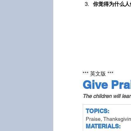
你觉得为什么人
*** 英文版 ***
Give Pra
The children will lea
TOPICS:
Praise, Thanksgivi
MATERIALS: