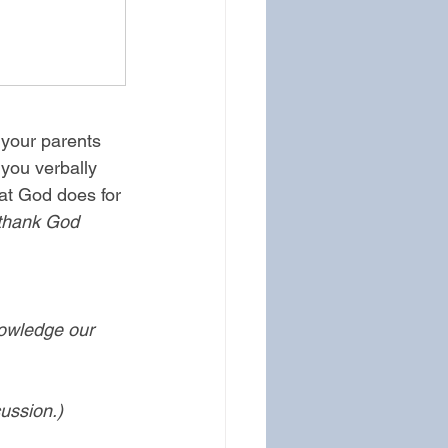
 your parents 
 you verbally 
at God does for 
 thank God 
owledge our 
cussion.)