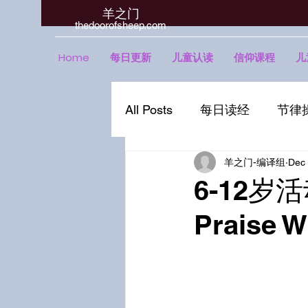
羊之门
​thedoorofsheep.com
Home
每日更新
儿童认读
信仰课程
儿
All Posts
每日读经
节律
羊之门-编译组
Dec 
6-12岁
Praise W