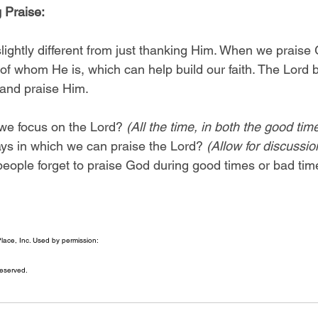
 Praise:
slightly different from just thanking Him. When we praise
of whom He is, which can help build our faith. The Lord
 and praise Him.
we focus on the Lord? 
(All the time, in both the good tim
ys in which we can praise the Lord? 
(Allow for discussio
people forget to praise God during good times or bad tim
ace, Inc. Used by permission:
eserved.