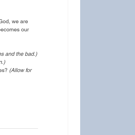
 God, we are 
 becomes our 
es and the bad.)
n.)
es? 
(Allow for 