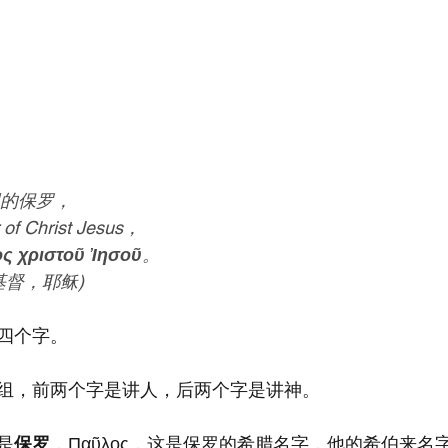
的保罗，
r of Christ Jesus，
ς χριστοῦ Ἰησοῦ
。
基督，耶稣)
四个字。
组，前两个字是讲人，后两个字是讲神。
是
保罗
，Παῦλος，这是保罗的希腊名字，他的希伯来名