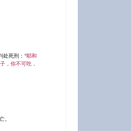
判处死刑：“
耶和
子，你不可吃，
亡。