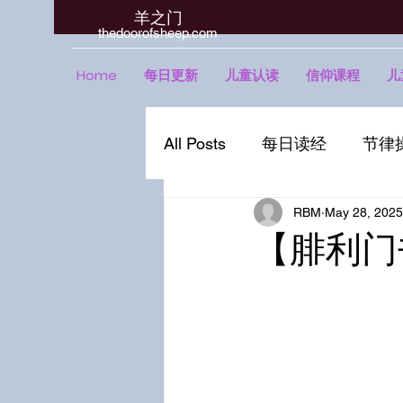
羊之门
​thedoorofsheep.com
Home
每日更新
儿童认读
信仰课程
儿
All Posts
每日读经
节律
RBM
May 28, 2025
【腓利门