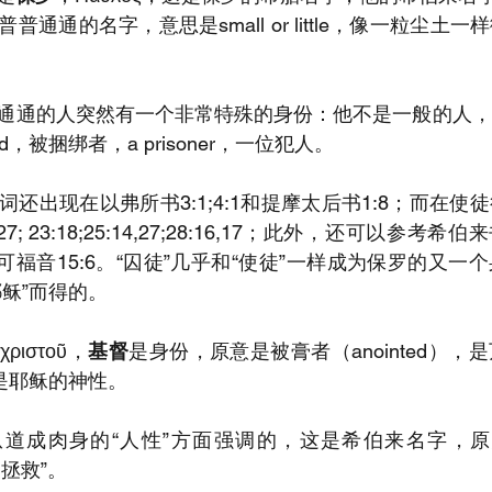
通通的名字，意思是small or little，像一粒尘土
通通的人突然有一个非常特殊的身份：他不是一般的人，
nd，被捆绑者，a prisoner，一位犯人。
还出现在以弗所书3:1;4:1和提摩太后书1:8；而在使
7; 23:18;25:14,27;28:16,17；此外，还可以参考希
6；马可福音15:6。“囚徒”几乎和“使徒”一样成为保罗的又
稣”而得的。
ιστοῦ，
基督
是身份，原意是被膏者（anointed），
是耶稣的神性。
道成肉身的“人性”方面强调的，这是希伯来名字，原意是Je
华是拯救”。