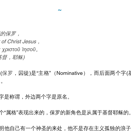
～
的保罗，
r of Christ Jesus，
ς χριστοῦ Ἰησοῦ。
基督，耶稣)
(
保罗
，囚徒)是“主格”（Nominative），而后面两个字
）。
字是称谓，外边两个字是原名。
个“属格”表现出来的，保罗的新角色是从属于基督耶稣的
明他自己有一个神圣的来处，他不是存在主义孤独的浪子