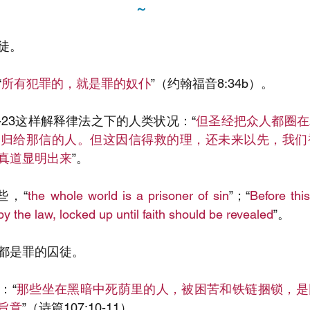
～
徒。
“
所有犯罪的，就是罪的奴仆
”（约翰福音8:34b）。
2-23这样解释律法之下的人类状况：“
但圣经把众人都圈在
，归给那信的人。但这因信得救的理，还未来以先，我们
真道显明出来
”。
些，“
the whole world is a prisoner of sin
”；“
Before this
y the law, locked up until faith should be revealed
”。
都是罪的囚徒。
：“
那些坐在黑暗中死荫里的人，被困苦和铁链捆锁，是
旨意
”（诗篇107:10-11）。