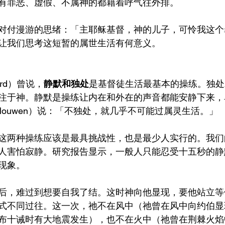
有罪恶、虚假、不属神的都藉着呼气往外排。
对付漫游的思绪：「主耶稣基督，神的儿子，可怜我这个
让我们思考这短暂的属世生活有何意义。
lard）曾说，
静默和独处
是基督徒生活最基本的操练。独处
注于神。静默是操练让内在和外在的声音都能安静下来，
i Nouwen）说：「不独处，就几乎不可能过属灵生活。」
这两种操练应该是最具挑战性，也是最少人实行的。我们
人害怕寂静。研究报告显示，一般人只能忍受十五秒的静
现象。
后，难过到想要自我了结。这时神向他显现，要他站立等
式不同过往。这一次，祂不在风中（祂曾在风中向约伯显
布十诫时有大地震发生），也不在火中（祂曾在荆棘火焰