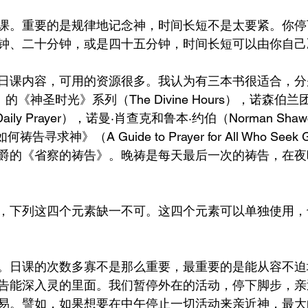
课。重要的是规律地记念神，时间长短不是太要紧。你停
钟、二十分钟，或是四十五分钟，时间长短可以由你自己
日课内容，可用的资源很多。我认为有三本书很适合，分
ckle）的《神圣时光》系列（The Divine Hours），诺森
aily Prayer），诺曼·肖查克和鲁本·约伯（Norman Shawch
如何祷告寻求神》（A Guide to Prayer for All Who Se
爵的《省察的祷告》。晚祷是每天最后一次的祷告，在夜
，下列这四个元素缺一不可。这四个元素可以单独使用，
。日课的次数多寡不是那么重要，最重要的是能从容不迫
告能深入灵的里面。我们暂停外在的活动，停下脚步，亲
易。譬如，如果想要在中午停止一切活动来亲近神，最大