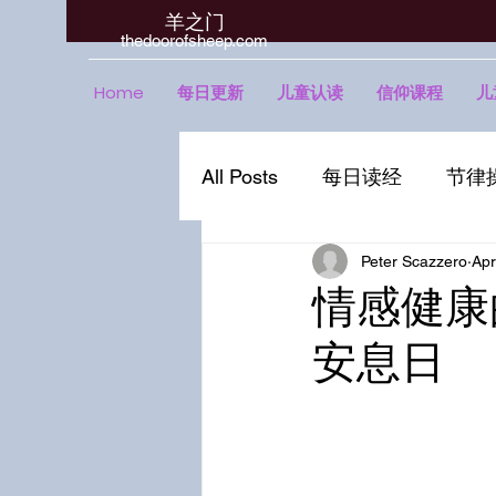
羊之门
​thedoorofsheep.com
Home
每日更新
儿童认读
信仰课程
儿
All Posts
每日读经
节律
Peter Scazzero
Apr
情感健康
安息日