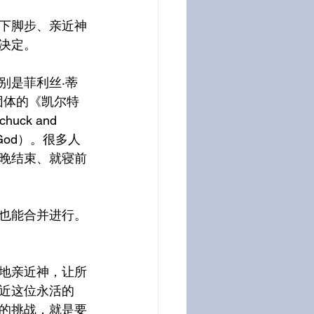
下脚步、亲近神
决定。
别是菲利丝·蒂
伯兰团体的《凯尔特
uck and 
ek God）。很多人
晚结束、就寝前
也能合并进行。
地亲近神，让所
近这位永活的
的挑战，就是要