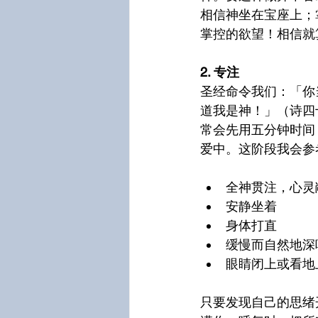
相信神坐在宝座上；
掌控的欲望！相信就
2. 专注
圣经命令我们：「你
道我是神！」（诗四
常会先用五分钟时间
爱中。这阶段我会参考詹
全神贯注，心灵
安静坐着
身体打直
缓慢而自然地深
眼睛闭上或看地
只要发现自己的思绪