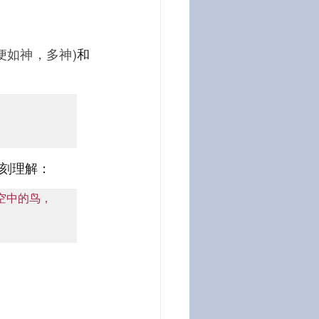
便如神，多神)
和
深刻理解：
空中的鸟，