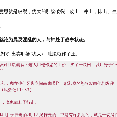
意思就是破裂，犹大的肚腹破裂；攻击、冲出，排出、生
。
就沦为属灵淫乱的人，与神处于战争状态。
扫)到出卖耶稣(犹大)，肚腹就作了王。
8，谈到肚腹崩裂：这人用他作恶的工价，买了一块田，以后身子仆
 

人怨：肉在他们牙齿之间尚未嚼烂，耶和华的怒气就向他们发作
民数记11:33)

，魔鬼靠肚子行走。

，凡用肚子行走的和用四足行走的，或是有许多足的，就是一切爬