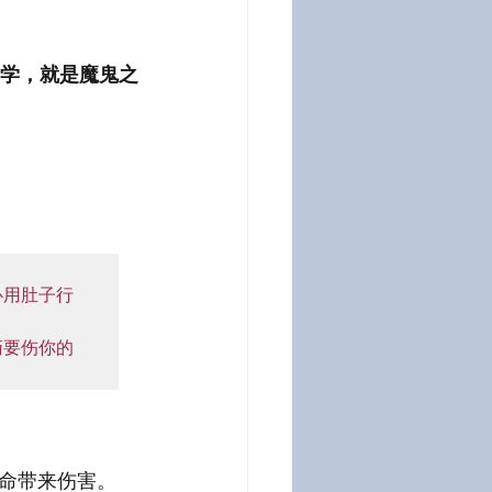
学，就是魔鬼之
必用肚子行
裔要伤你的
。
命带来伤害。