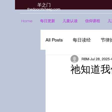
羊之门
​thedoorofsheep.com
Home
每日更新
儿童认读
信仰课程
儿
All Posts
每日读经
节律
RBM
Jul 28, 2025
祂知道我