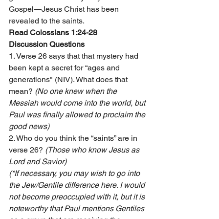
Gospel—Jesus Christ has been 
revealed to the saints.
Read Colossians 1:24-28 
Discussion Questions
1. Verse 26 says that that mystery had 
been kept a secret for “ages and 
generations" (NIV). What does that 
mean? 
(No one knew when the 
Messiah would come into the world, but 
Paul was finally allowed to proclaim the 
good news)
2. Who do you think the “saints” are in 
verse 26? 
(Those who know Jesus as 
Lord and Savior)
(*If necessary, you may wish to go into 
the Jew/Gentile difference here. I would 
not become preoccupied with it, but it is 
noteworthy that Paul mentions Gentiles 