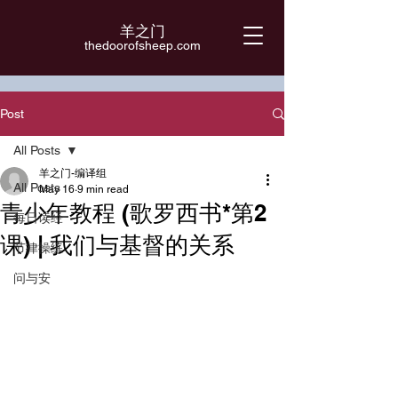
羊之门
​thedoorofsheep.com
Post
All Posts
羊之门-编译组
All Posts
May 16
9 min read
青少年教程 (歌罗西书*第2
每日读经
课) | 我们与基督的关系
节律操练
问与安