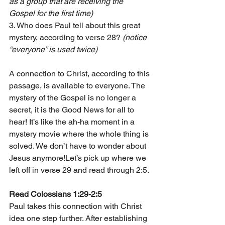
as a group that are receiving the 
Gospel for the first time)
3. Who does Paul tell about this great 
mystery, according to verse 28? 
(notice 
“everyone” is used twice)
A connection to Christ, according to this 
passage, is available to everyone. The 
mystery of the Gospel is no longer a 
secret, it is the Good News for all to 
hear! It’s like the ah-ha moment in a 
mystery movie where the whole thing is 
solved. We don’t have to wonder about 
Jesus anymore!Let’s pick up where we 
left off in verse 29 and read through 2:5.
Read Colossians 1:29-2:5
Paul takes this connection with Christ 
idea one step further. After establishing 