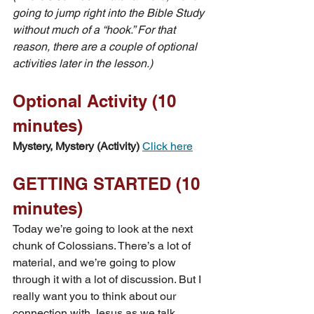
going to jump right into the Bible Study 
without much of a “hook.” For that 
reason, there are a couple of optional 
activities later in the lesson.)
Optional Activity (10 
minutes)
Mystery, Mystery (Activity)
Click here
GETTING STARTED (10 
minutes)
Today we’re going to look at the next 
chunk of Colossians. There’s a lot of 
material, and we’re going to plow 
through it with a lot of discussion. But I 
really want you to think about our 
connection with Jesus as we talk 