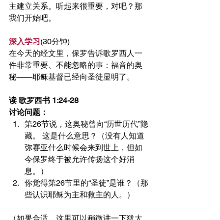
主建立关系。听起来很重要，对吧？那
我们开始吧。
深入学习
(30分钟)
在今天的经文里，保罗告诉歌罗西人一
件非常重要、不能忽略的事：福音的奥
秘——耶稣基督已经向圣徒显明了。
读 歌罗西书 1:24-28
讨论问题：
第26节说，这奥秘曾向“历世历代”隐
藏。 这是什么意思？（没有人知道
弥赛亚什么时候会来到世上，但如
今保罗终于被允许传扬这个好消
息。）
你觉得第26节里的“圣徒”是谁？（那
些认识耶稣为主和救主的人。）
（如果合适，这里可以稍微讲一下犹太