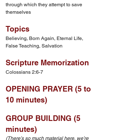
through which they attempt to save 
themselves
Topics
Believing, Born Again, Eternal Life, 
False Teaching, Salvation
Scripture Memorization
Colossians 2:6-7
OPENING PRAYER (5 to 
10 minutes)
GROUP BUILDING (5 
minutes)
(There’s so much material here, we’re 