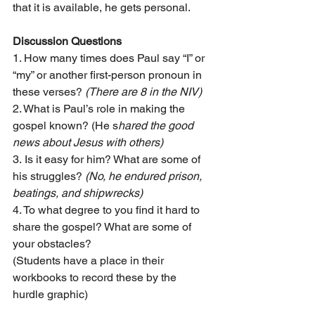
that it is available, he gets personal.
Discussion Questions
1. How many times does Paul say “I” or 
“my” or another first-person pronoun in 
these verses? 
(There are 8 in the NIV)
2. What is Paul’s role in making the 
gospel known? (He s
hared the good 
news about Jesus with others)
3. Is it easy for him? What are some of 
his struggles? 
(No, he endured prison, 
beatings, and shipwrecks)
4. To what degree to you find it hard to 
share the gospel? What are some of 
your obstacles?
(Students have a place in their 
workbooks to record these by the 
hurdle graphic)