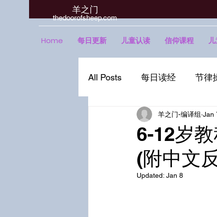
羊之门
​thedoorofsheep.com
Home
每日更新
儿童认读
信仰课程
儿
All Posts
每日读经
节律
羊之门-编译组
Jan 
6-12岁
(附中文
Updated:
Jan 8