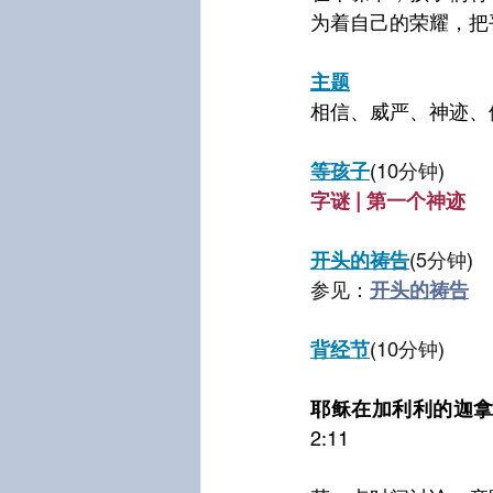
为着自己的荣耀，把
主题
相信、威严、神迹、
等孩子
(10分钟)
字谜 | 第一个神迹
开头的祷告
(5分钟)
参见：
开头的祷告
背经节
(10分钟)
耶稣在加利利的迦
2:11