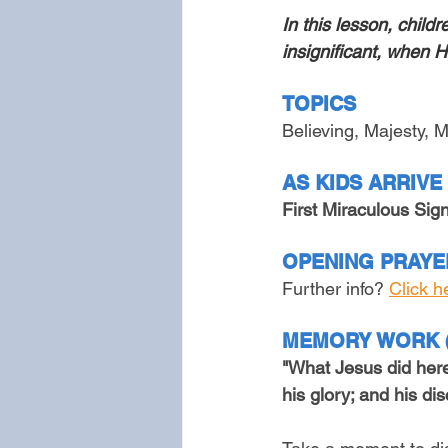
In this lesson, child
insignificant, when H
TOPICS
Believing, Majesty, M
AS KIDS ARRIVE 
First Miraculous Sig
OPENING PRAYER
Further info? 
Click h
MEMORY WORK (1
"What Jesus did here
his glory; and his di