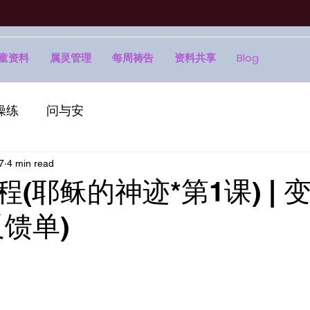
童资料
属灵管理
每周祷告
资料共享
Blog
操练
问与安
7
4 min read
教程(耶稣的神迹*第1课) |
反馈单)