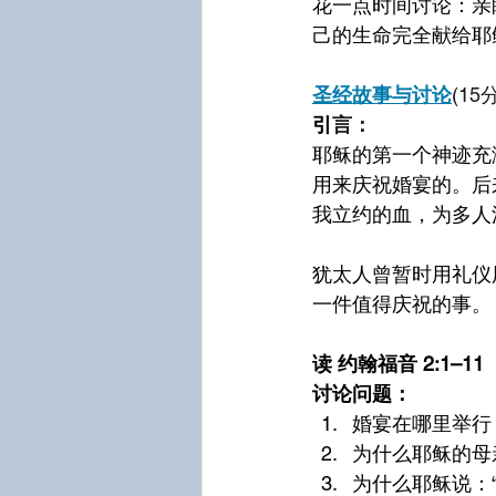
花一点时间讨论：亲
己的生命完全献给耶
圣经故事与讨论
(15
引
言：
耶稣的第一个神迹充
用来庆祝婚宴的。后
我立约的血，为多人
犹太人曾暂时用礼仪
一件值得庆祝的事。
读
约翰福音 2:1–
讨论问题：
婚宴在哪里举行
为什么耶稣的母
为什么耶稣说：