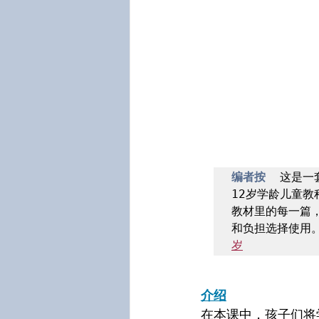
编者按  
这是一
12岁学龄儿童教
教材里的每一篇
和负担选择使用。
岁
介绍
在本课中，孩子们将