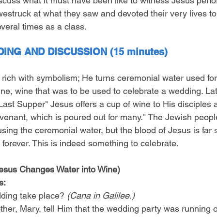
cuss what it must have been like to witness Jesus perfo
westruck at what they saw and devoted their very lives t
veral times as a class.
ING AND DISCUSSION (15 minutes)
is rich with symbolism; He turns ceremonial water used fo
ne, wine that was to be used to celebrate a wedding. Lat
"Last Supper" Jesus offers a cup of wine to His disciples 
ovenant, which is poured out for many." The Jewish peopl
sing the ceremonial water, but the blood of Jesus is far 
forever. This is indeed something to celebrate.
esus Changes Water into Wine)
s:
ding take place? 
(Cana in Galilee.)
ther, Mary, tell Him that the wedding party was running o