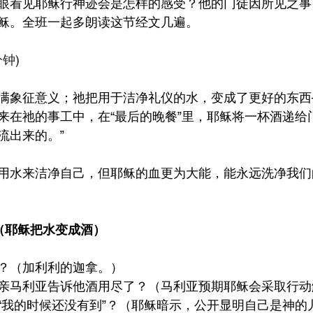
眼看见耶稣行神迹会是怎样的感受？他的门徒因所见之事
稣。全班一起多朗读这节经文几遍。
分钟)
满象征意义；祂把用于洁净礼仪的水，变成了更好的东西
来在祂的事工中，在“最后的晚餐”里，耶稣将一杯酒递给
流出来的。”
用水来洁净自己，但耶稣的血更为大能，能永远洗净我们
11（耶稣把水变成酒）
？（加利利的迦拿。）
亲马利亚告诉他酒用尽了？（马利亚预期耶稣会采取行动
“我的时候还没有到”？（耶稣暗示，公开显明自己是神的