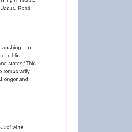
rming miracles. 
o Jesus. Read 
r washing into 
er in His 
and states,"This 
e temporarily 
stronger and 
ut of wine 