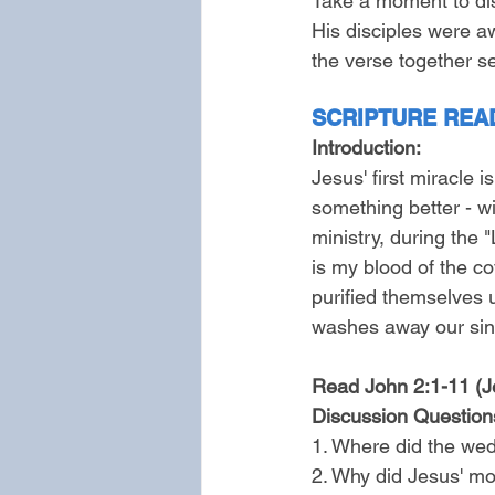
Take a moment to dis
His disciples were a
the verse together se
SCRIPTURE READ
Introduction:
Jesus' first miracle 
something better - wi
ministry, during the 
is my blood of the c
purified themselves u
washes away our sin 
Read John 2:1-11 (J
Discussion Question
1. Where did the wed
2. Why did Jesus' mo