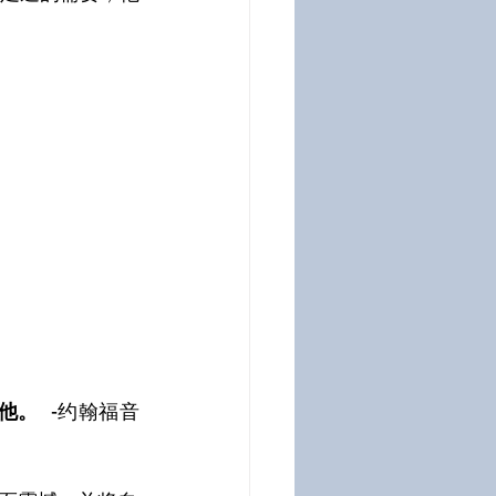
他。
  -约翰福音 