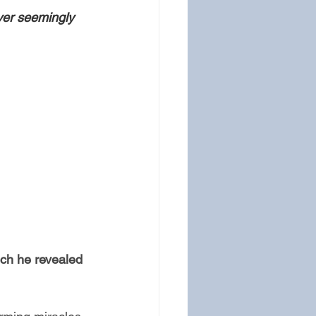
ever seemingly 
ich he revealed 