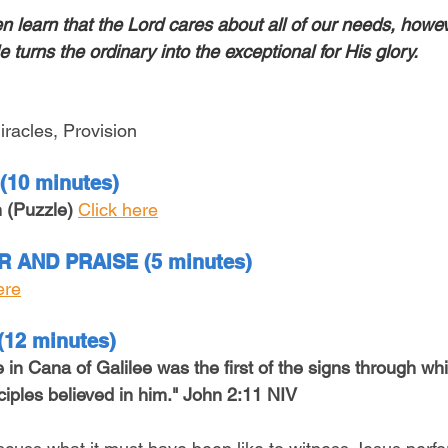
ren learn that the Lord cares about all of our needs, how
e turns the ordinary into the exceptional for His glory.
iracles, Provision
(10 minutes)
n (Puzzle)
Click here
 AND PRAISE (5 minutes)
ere
2 minutes)
 in Cana of Galilee was the first of the signs through wh
sciples believed in him." John 2:11 NIV