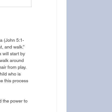
a (John 5:1-
, and walk.” 
will start by 
 walk around 
air from play. 
hild who is 
ue this process 
 the power to 