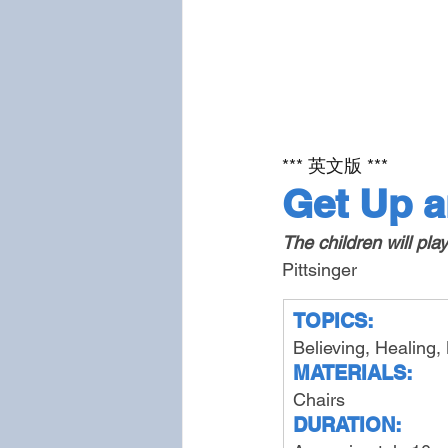
*** 英文版 ***
Get Up a
The children will pl
Pittsinger
TOPICS:
Believing, Healing,
MATERIALS:
Chairs
DURATION: