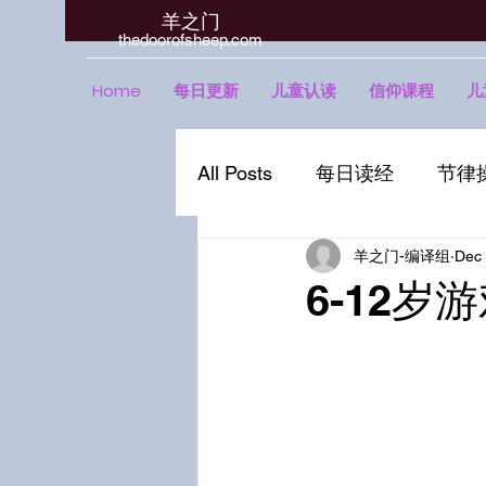
羊之门
​thedoorofsheep.com
Home
每日更新
儿童认读
信仰课程
儿
All Posts
每日读经
节律
羊之门-编译组
Dec
6-12岁游