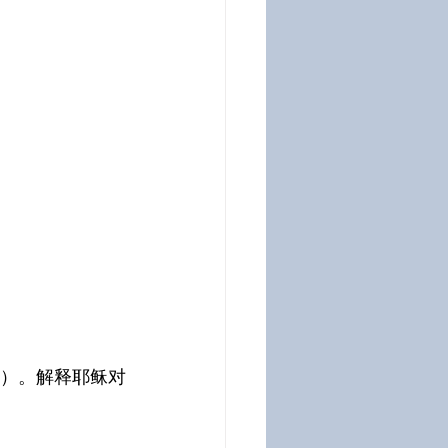
15）。解释耶稣对