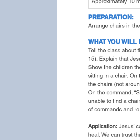
Approximately 10 m
PREPARATION:
Arrange chairs in the
WHAT YOU WILL 
Tell the class about
15). Explain that Je
Show the children the
sitting in a chair. O
the chairs (not aroun
On the command, “Sit b
unable to find a chai
of commands and remo
Application:
 Jesus’ 
heal. We can trust t