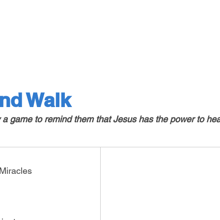
nd Walk
ay a game to remind them that Jesus has the power to 
hea
 Miracles