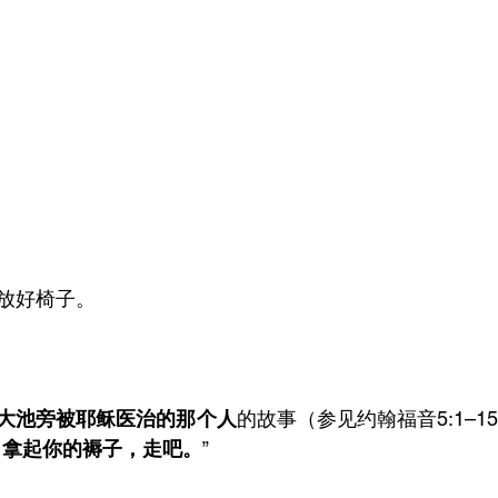
放好椅子。
大池旁被耶稣医治的那个人
的故事（参见约翰福音5:1–
，拿起你的褥子，走吧。
”