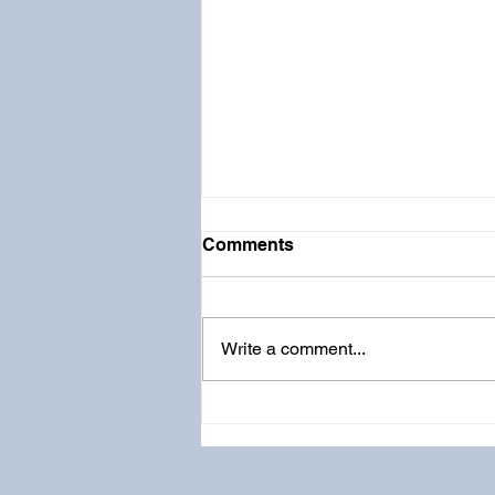
Comments
Write a comment...
6-12岁活动 | 医治卡片
Healing Cards