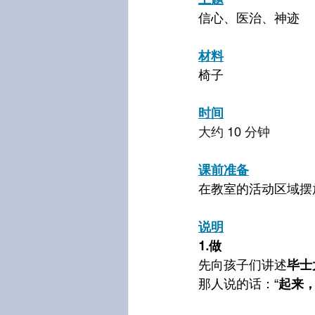
信心、医治、神迹
材料
椅子
时间
大约 10 分钟
课前准备
在教室的活动区域摆
说明
1.做
先向孩子们讲述
毕士
那人说的话：“
起来