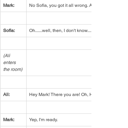
Mark:
No Sofia, you got it all wrong. Ali and I are going
Sofia:
Oh......well, then, I don't know....
(Ali 
enters 
the room)
Ali:
Hey Mark! There you are! Oh, Hi Sofia! Are you 
Mark:
Yep, I'm ready.