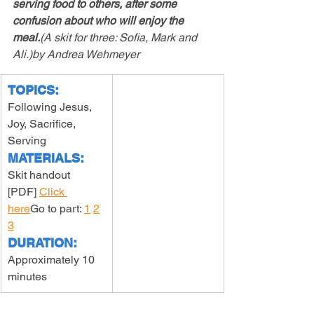
serving food to others, after some 
confusion about who will enjoy the 
meal.
(A skit for three: Sofia, Mark and 
Ali.)by Andrea Wehmeyer
TOPICS:
Following Jesus, 
Joy, Sacrifice, 
Serving 
MATERIALS:
Skit handout 
[PDF] 
Click 
here
Go to part: 
1
2
3
DURATION:
Approximately 10 
minutes