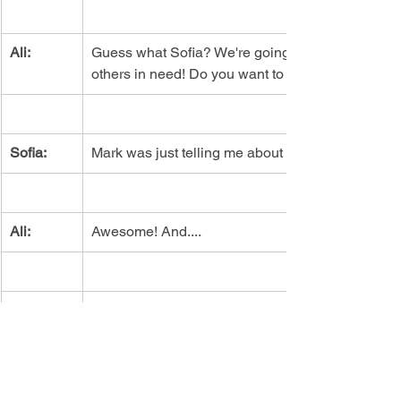
Ali:
Guess what Sofia? We're going to sacrifice some o
others in need! Do you want to go with us?
Sofia:
Mark was just telling me about it....
Ali:
Awesome! And....
Sofia:
Well, it doesn't sound like a lot of fun. Wouldn't
Ali:
Sacrifice isn't about having fun...but it certainly 