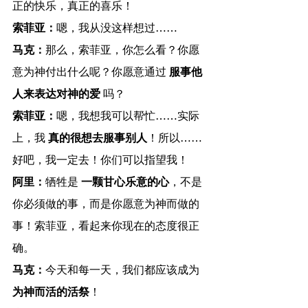
正的快乐，真正的喜乐！
索菲亚：
嗯，我从没这样想过……
马克：
那么，索菲亚，你怎么看？你愿
意为神付出什么呢？你愿意通过 
服事他
人来表达对神的爱
 吗？
索菲亚：
嗯，我想我可以帮忙……实际
上，我 
真的很想去服事别人
！所以……
好吧，我一定去！你们可以指望我！
阿里：
牺牲是 
一颗甘心乐意的心
，不是
你必须做的事，而是你愿意为神而做的
事！索菲亚，看起来你现在的态度很正
确。
马克：
今天和每一天，我们都应该成为 
为神而活的活祭
！