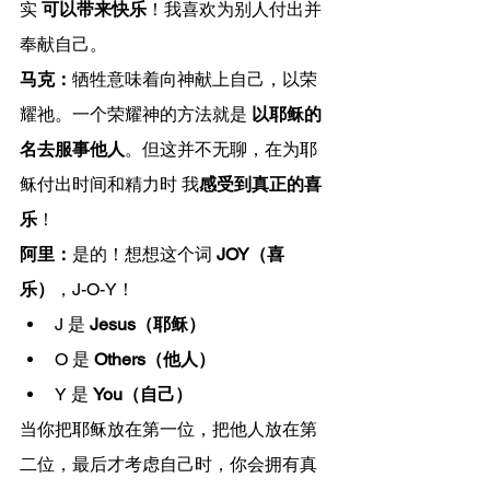
实 
可以带来快乐
！我喜欢为别人付出并
奉献自己。
马克：
牺牲意味着向神献上自己，以荣
耀祂。一个荣耀神的方法就是 
以耶稣的
名去服事他人
。但这并不无聊，在为耶
稣付出时间和精力时 我
感受到真正的喜
乐
！
阿里：
是的！想想这个词 
JOY（喜
乐）
，J-O-Y！
J 是 
Jesus（耶稣）
O 是 
Others（他人）
Y 是 
You（自己）
当你把耶稣放在第一位，把他人放在第
二位，最后才考虑自己时，你会拥有真