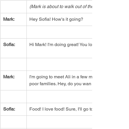
(Mark is about to walk out of the school building
Mark:
Hey Sofia! How's it going?
Sofia:
Hi Mark! I'm doing great! You look like you're in 
Mark:
I'm going to meet Ali in a few minutes. We're goin
poor families. Hey, do you wan to come with us a
Sofia:
Food! I love food! Sure, I'll go to lunch with you g