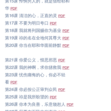
第15课 怜悯穷人的，就是借给耶和
华
PDF
第16课 清洁的心，正直的灵
PDF
第17课 不要为明日夸口
PDF
第18课 我就将列国赐你为基业
PDF
第19课 祢的名在全地何其尊大
PDF
第20课 你当在耶和华面前静默
PDF
第21课 你爱公义，恨恶邪恶
PDF
第22课 我的神啊，求你拯救我
PDF
第23课 忧伤痛悔的心，你必不轻
看
PDF
第24课 你必按公正审判众民
PDF
第25课 祢是我所盼望的
PDF
第26课 你本为良善，乐意饶恕人
PDF