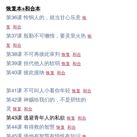
恢复本+和合本
第36课 怜悯人的，就当甘心乐意
恢
复
和合
第37课 殷勤不可懒惰，要灵里火热
恢
复
和合
第38课 不可再彼此审判
恢复
和合
第39课 担代他人的软弱
恢复
和合
第40课 彼此接纳
恢复
和合
第41课 不可叫人小看你年轻
恢复
和合
第42课 神赐给我们的，不是胆怯的
灵
恢复
和合
第43课 逃避青年人的私欲
恢复
和合
第44课 有得救的智慧
恢复
和合
第45课 使他有智慧有悟性有知识
恢