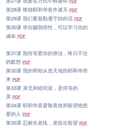
第27课 我要在万民中称谢你
PDF
第28课 惟独耶和华造作诸天
PDF
第29课 我们要殷勤遵守祢的话
PDF
第30课 求你赐我悟性，可以学习你的
诫命
PDF
第31课 我何等爱你的律法，终日不住
的默想
PDF
第32课 我的帮助从造天地的耶和华而
来
PDF
第33课 弟兄和睦同居，是何等的
美
PDF
第34课 耶和华喜爱敬畏他和盼望他慈
爱的人
PDF
第35课 忍耐生老练，老练生盼望
PDF